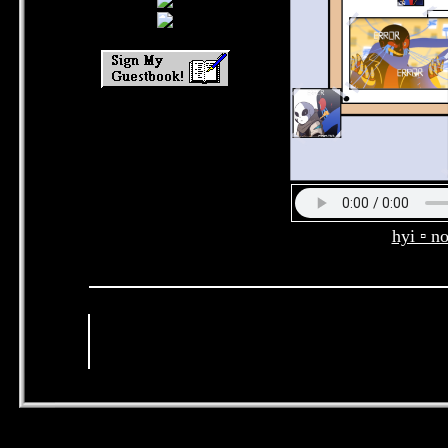
hyi ▫ n